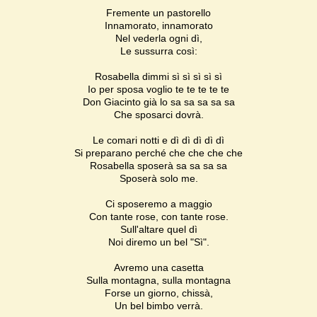
Fremente un pastorello
Innamorato, innamorato
Nel vederla ogni dì,
Le sussurra così:
Rosabella dimmi sì sì sì sì sì
Io per sposa voglio te te te te te
Don Giacinto già lo sa sa sa sa sa
Che sposarci dovrà.
Le comari notti e dì dì dì dì dì
Si preparano perché che che che che
Rosabella sposerà sa sa sa sa
Sposerà solo me.
Ci sposeremo a maggio
Con tante rose, con tante rose.
Sull'altare quel dì
Noi diremo un bel "Sì".
Avremo una casetta
Sulla montagna, sulla montagna
Forse un giorno, chissà,
Un bel bimbo verrà.