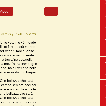
Video
>>
STO Ogni Volta LYRICS :
Ugnie vote me vè mende
di scì fore da stù monne
per vederl' tonne tonne
a dò stà lu sendmende
a truva 'na casarella
ola mezz'a 'na cambagne
nghe 'na giuvenetta bella
e facesse da cumbagne.
Che bellezza che sarà
a campà sembre accuscì
jurne e notte mbracc'a te
che bellezza che sarà.
Che bellezza che sarà
a campà sembre accuscì