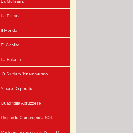
La Molisana
La Filnada
Il Mondo
El Cicalito
La Paloma
'O Surdato 'Nnammurato
Amore Disperato
Quadriglia Abruzzese
Reginella Campagnola SOL
Madonnina dai riccioli d'oro SOL