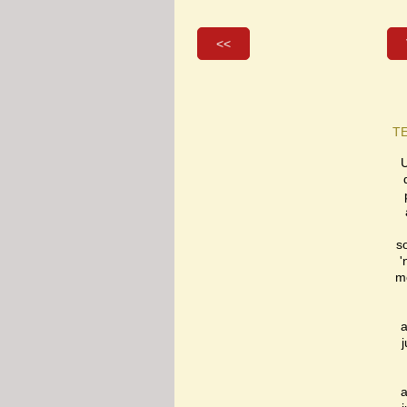
<<
TE
s
'
m