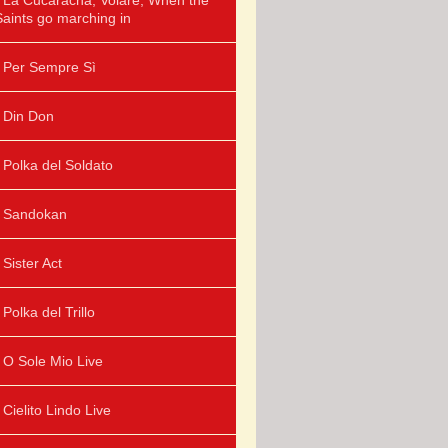
La Cucaracha, Volare, When the
Saints go marching in
Per Sempre Sì
Din Don
Polka del Soldato
Sandokan
Sister Act
Polka del Trillo
O Sole Mio Live
Cielito Lindo Live