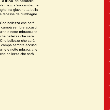
a truva 'na casarella
ola mezz'a 'na cambagne
nghe 'na giuvenetta bella
e facesse da cumbagne.
Che bellezza che sarà
a campà sembre accuscì
jurne e notte mbracc'a te
che bellezza che sarà.
Che bellezza che sarà
a campà sembre accuscì
jurne e notte mbracc'a te
che bellezza che sarà.