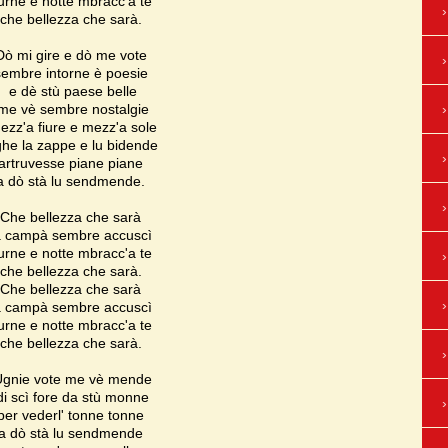
jurne e notte mbracc'a te
che bellezza che sarà.
Dò mi gire e dò me vote
sembre intorne è poesie
e dè stù paese belle
me vè sembre nostalgie
ezz'a fiure e mezz'a sole
ghe la zappe e lu bidende
artruvesse piane piane
a dò stà lu sendmende.
Che bellezza che sarà
a campà sembre accuscì
jurne e notte mbracc'a te
che bellezza che sarà.
Che bellezza che sarà
a campà sembre accuscì
jurne e notte mbracc'a te
che bellezza che sarà.
Ugnie vote me vè mende
di scì fore da stù monne
per vederl' tonne tonne
a dò stà lu sendmende