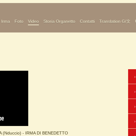
Irma
Foto
Video
Storia Organetto
Contatti
Translation G/文
 (Nduccio) - IRMA DI BENEDETTO