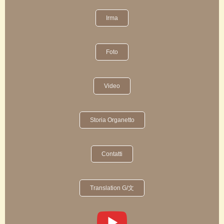
Irma
Foto
Video
Storia Organetto
Contatti
Translation G/文