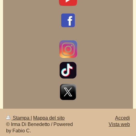
Stampa
|
Mappa del sito
Accedi
© Irma Di Benedetto / Powered
Vista web
by Fabio C.