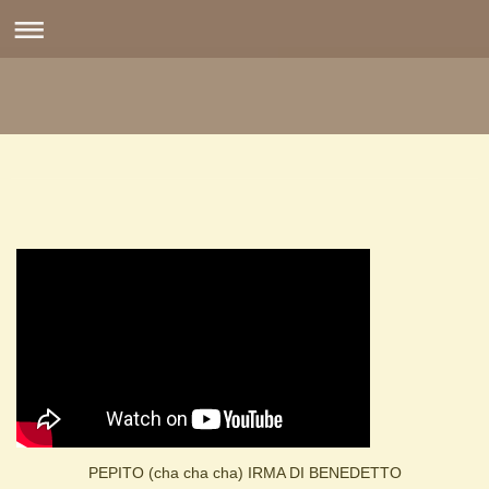
PEPITO (cha cha cha) IRMA DI BENEDETTO