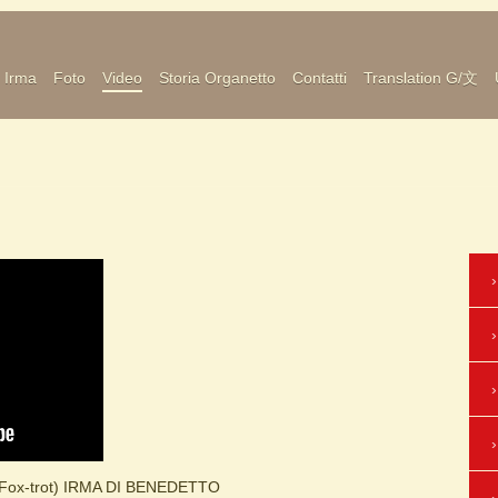
Irma
Foto
Video
Storia Organetto
Contatti
Translation G/文
(Fox-trot) IRMA DI BENEDETTO