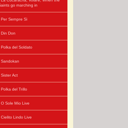
La Cucaracha, Volare, When the
Saints go marching in
Per Sempre Sì
Din Don
Polka del Soldato
Sandokan
Sister Act
Polka del Trillo
O Sole Mio Live
Cielito Lindo Live