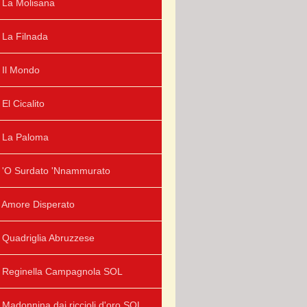
La Molisana
La Filnada
Il Mondo
El Cicalito
La Paloma
'O Surdato 'Nnammurato
Amore Disperato
Quadriglia Abruzzese
Reginella Campagnola SOL
Madonnina dai riccioli d'oro SOL